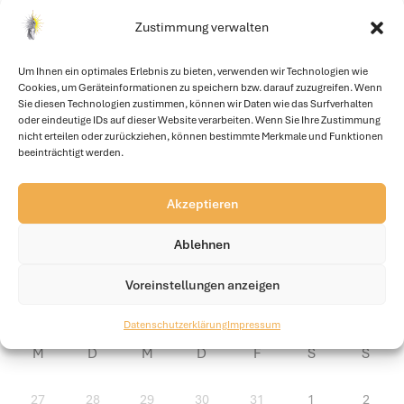
Zustimmung verwalten
Ihr Pferd verdient das Beste? Das finden wir auch!
Besuchen Sie uns und überzeugen Sie sich selbst von der
Um Ihnen ein optimales Erlebnis zu bieten, verwenden wir Technologien wie
Cookies, um Geräteinformationen zu speichern bzw. darauf zuzugreifen. Wenn
Qualität unserer Pferdeunterkünfte.
Sie diesen Technologien zustimmen, können wir Daten wie das Surfverhalten
oder eindeutige IDs auf dieser Website verarbeiten. Wenn Sie Ihre Zustimmung
Zu den Boxen
nicht erteilen oder zurückziehen, können bestimmte Merkmale und Funktionen
beeinträchtigt werden.
Akzeptieren
Ablehnen
Voreinstellungen anzeigen
Datenschutzerklärung
Impressum
Unsere Veranstaltungen