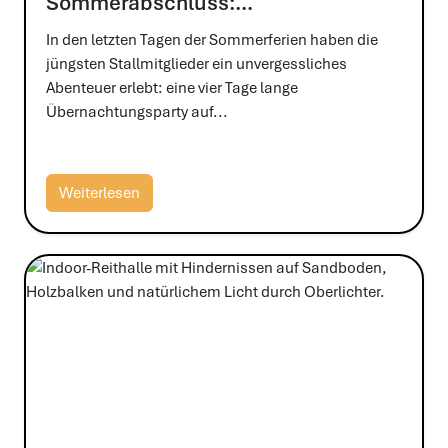
21.08.2024
Ein unvergesslicher
Sommerabschluss:
Übernachtungsparty im Stall
In den letzten Tagen der Sommerferien haben die
jüngsten Stallmitglieder ein unvergessliches
Abenteuer erlebt: eine vier Tage lange
Übernachtungsparty auf...
Weiterlesen