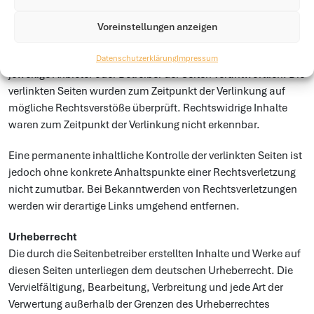
Unser Angebot enthält Links zu externen Webseiten Dritter,
auf deren Inhalte wir keinen Einfluss haben. Deshalb können
Voreinstellungen anzeigen
wir für diese fremden Inhalte auch keine Gewähr
übernehmen. Für die Inhalte der verlinkten Seiten ist stets der
Datenschutzerklärung
Impressum
jeweilige Anbieter oder Betreiber der Seiten verantwortlich. Die
verlinkten Seiten wurden zum Zeitpunkt der Verlinkung auf
mögliche Rechtsverstöße überprüft. Rechtswidrige Inhalte
waren zum Zeitpunkt der Verlinkung nicht erkennbar.
Eine permanente inhaltliche Kontrolle der verlinkten Seiten ist
jedoch ohne konkrete Anhaltspunkte einer Rechtsverletzung
nicht zumutbar. Bei Bekanntwerden von Rechtsverletzungen
werden wir derartige Links umgehend entfernen.
Urheberrecht
Die durch die Seitenbetreiber erstellten Inhalte und Werke auf
diesen Seiten unterliegen dem deutschen Urheberrecht. Die
Vervielfältigung, Bearbeitung, Verbreitung und jede Art der
Verwertung außerhalb der Grenzen des Urheberrechtes