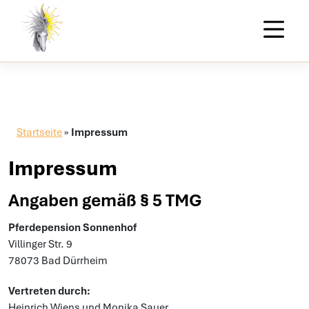
Skip to content
Startseite
»
Impressum
Impressum
Angaben gemäß § 5 TMG
Pferdepension Sonnenhof
Villinger Str. 9
78073 Bad Dürrheim
Vertreten durch:
Heinrich Wiens und Monika Sauer