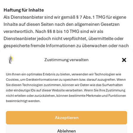
Haftung für Inhalte
Als Diensteanbieter sind wir gemäß § 7 Abs.1 TMG für eigene
Inhalte auf diesen Seiten nach den allgemeinen Gesetzen
verantwortlich. Nach §§ 8 bis 10 TMG sind wir als
Diensteanbieter jedoch nicht verpflichtet, übermittelte oder
gespeicherte fremde Informationen zu überwachen oder nach
Umständen zu forschen, die auf eine rechtswidrige Tätigkeit
Zustimmung verwalten
hinweisen.
Verpflichtungen zur Entfernung oder Sperrung der Nutzung von
Um Ihnen ein optimales Erlebnis zu bieten, verwenden wir Technologien wie
Informationen nach den allgemeinen Gesetzen bleiben
Cookies, um Geräteinformationen zu speichern bzw. darauf zuzugreifen. Wenn
Sie diesen Technologien zustimmen, können wir Daten wie das Surfverhalten
hiervon unberührt. Eine diesbezügliche Haftung ist jedoch erst
oder eindeutige IDs auf dieser Website verarbeiten. Wenn Sie Ihre Zustimmung
ab dem Zeitpunkt der Kenntnis einer konkreten
nicht erteilen oder zurückziehen, können bestimmte Merkmale und Funktionen
Rechtsverletzung möglich. Bei Bekanntwerden von
beeinträchtigt werden.
entsprechenden Rechtsverletzungen werden wir diese Inhalte
umgehend entfernen.
Akzeptieren
Haftung für Links
Ablehnen