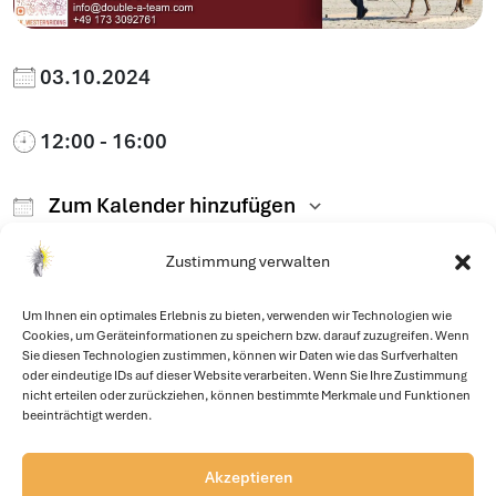
03.10.2024
12:00 - 16:00
Zum Kalender hinzufügen
ICS herunterladen
Google Kalender
Zustimmung verwalten
#_LOCATIONMAP{100%,0}
Details zum Kurs:
Um Ihnen ein optimales Erlebnis zu bieten, verwenden wir Technologien wie
Cookies, um Geräteinformationen zu speichern bzw. darauf zuzugreifen. Wenn
Preis: 100€ für 2 Einheiten
Sie diesen Technologien zustimmen, können wir Daten wie das Surfverhalten
oder eindeutige IDs auf dieser Website verarbeiten. Wenn Sie Ihre Zustimmung
Zusätzliche Anlagennutzung: + 10€
nicht erteilen oder zurückziehen, können bestimmte Merkmale und Funktionen
Teilnehmer: In kleinen Gruppen zu zweit oder zu dritt, je nach
beeinträchtigt werden.
Wunsch
Ort:
Akzeptieren
Sonnenhof, Villingerstr. 9, 78073 Bad Dürrheim-