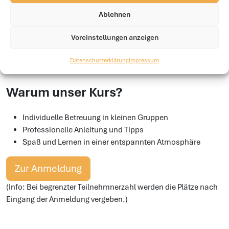
Unterbaldingen
Ablehnen
Unser Kurs hilft euch, einen ausbalancierten Sitz und feine
Voreinstellungen anzeigen
Hilfengebung zu schulen sowie gymnastizierte Übungen zu
erarbeiten. Auch als „In Hand Trail“ möglich! Egal ob Anfänger
Datenschutzerklärung
Impressum
oder Fortgeschrittene – bei uns sind alle herzlich willkommen!
Warum unser Kurs?
Individuelle Betreuung in kleinen Gruppen
Professionelle Anleitung und Tipps
Spaß und Lernen in einer entspannten Atmosphäre
Zur Anmeldung
(Info: Bei begrenzter Teilnehmnerzahl werden die Plätze nach
Eingang der Anmeldung vergeben.)